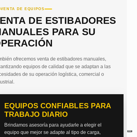
VENTA DE EQUIPOS
ENTA DE ESTIBADORES
ANUALES PARA SU
PERACIÓN
mbién ofrecemos venta de estibadores manuales,
antizando equipos de calidad que se adaptan a las
esidades de su operación logística, comercial o
ustrial.
EQUIPOS CONFIABLES PARA
TRABAJO DIARIO
Brindamos asesoría para ayudarle a elegir el
equipo que mejor se adapte al tipo de carga,