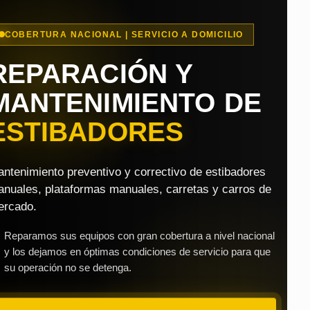
COBERTURA NACIONAL | SERVICIO A DOMICILIO
REPARACIÓN Y
MANTENIMIENTO DE
ESTIBADORES
ntenimiento preventivo y correctivo de estibadores
nuales, plataformas manuales, carretas y carros de
rcado.
Reparamos sus equipos con gran cobertura a nivel nacional
y los dejamos en óptimas condiciones de servicio para que
su operación no se detenga.