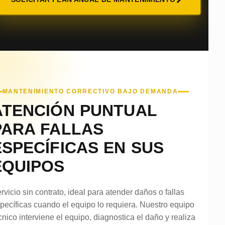
MANTENIMIENTO CORRECTIVO BAJO DEMANDA
ATENCIÓN PUNTUAL
PARA FALLAS
ESPECÍFICAS EN SUS
EQUIPOS
rvicio sin contrato, ideal para atender daños o fallas
pecíficas cuando el equipo lo requiera. Nuestro equipo
cnico interviene el equipo, diagnostica el daño y realiza